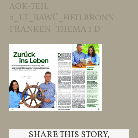
AOK-TEIL
2_LT_BAWÜ_HEILBRONN-
FRANKEN_THEMA 1 D
SHARE THIS STORY,