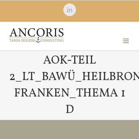
Zum
LinkedIn
Inhalt
springen
AOK-TEIL
2_LT_BAWÜ_HEILBRO
FRANKEN_THEMA 1
D