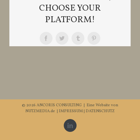
CHOOSE YOUR
PLATFORM!
Facebook
Twitter
Tumblr
Pinterest
©
2026 ANCORIS CONSULTING | Eine Website von
NUTZMEDIA.de
|
IMPRESSUM
|
DATENSCHUTZ
LinkedIn