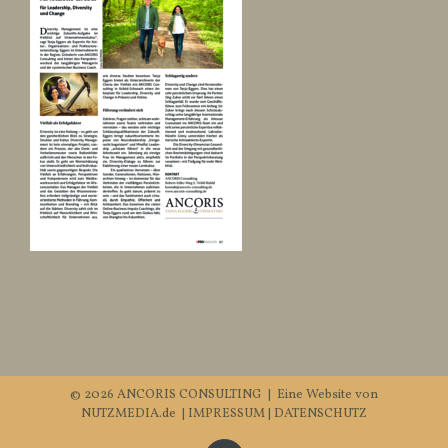
©
2026 ANCORIS CONSULTING | Eine Website von
NUTZMEDIA.de
|
IMPRESSUM
|
DATENSCHUTZ