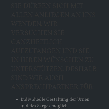
SIE DÜRFEN SICH MIT
ALLEN ANLIEGEN AN UNS
WENDEN. WIR
VERSUCHEN SIE
GANZHEITLICH
AUFZUFANGEN UND SIE
IN IHREN WÜNSCHEN ZU
UNTERSTÜTZEN. DESHALB
SIND WIR AUCH
ANSPRECHPARTNER FÜR:
Individuelle Gestaltung der Urnen
und des Sarges möglich