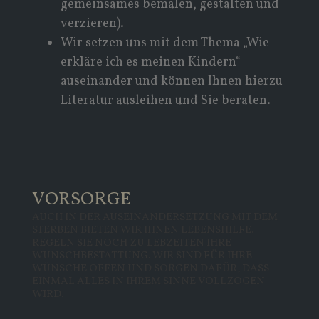
gemeinsames bemalen, gestalten und
verzieren).
Wir setzen uns mit dem Thema „Wie
erkläre ich es meinen Kindern“
auseinander und können Ihnen hierzu
Literatur ausleihen und Sie beraten.
VORSORGE
AUCH IN DER AUSEINANDERSETZUNG MIT DEM
STERBEN BIETEN WIR IHNEN LEBENSHILFE.
REGELN SIE NOCH ZU LEBZEITEN IHRE
WUNSCHBESTATTUNG. WIR SIND FÜR IHRE
WÜNSCHE OFFEN UND SORGEN DAFÜR, DASS
EINMAL ALLES IN IHREM SINNE VOLLZOGEN
WIRD.