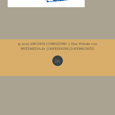
©
2026 ANCORIS CONSULTING | Eine Website von
NUTZMEDIA.de
|
IMPRESSUM
|
DATENSCHUTZ
LinkedIn